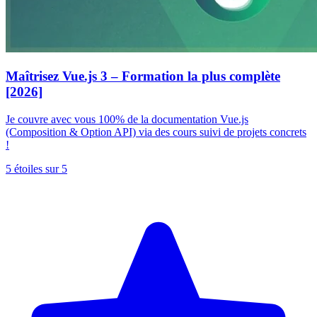
Maîtrisez Vue.js 3 – Formation la plus complète
[2026]
Je couvre avec vous 100% de la documentation Vue.js
(Composition & Option API) via des cours suivi de projets concrets
!
5 étoiles sur 5